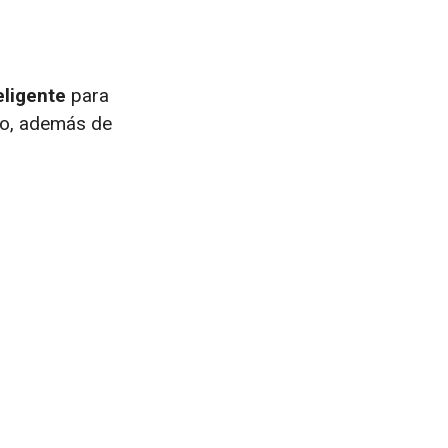
teligente
para
co, además de